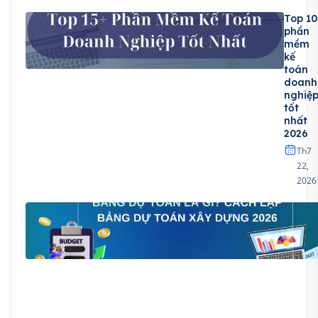
Top 10
phần
mềm
kế
toán
doanh
nghiệ
tốt
nhất
2026
Th7
22,
2026