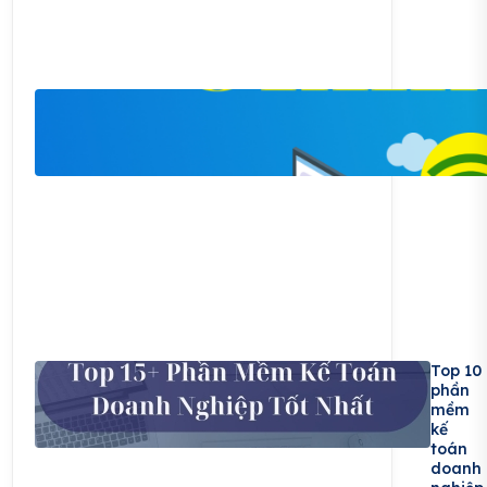
Top 10
phần
mềm
kế
toán
doanh