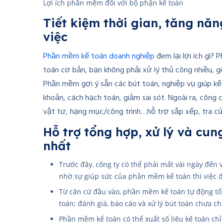
Lợi ích phần mềm đối với bộ phận kế toán
Tiết kiệm thời gian, tăng năn
việc
Phần mềm kế toán doanh nghiệp
đem lại lợi ích gì?
toán cơ bản, bạn không phải xử lý thủ công nhiều, gi
Phần mềm gợi ý sẵn các bút toán, nghiệp vụ giúp kế t
khoản, cách hạch toán, giảm sai sót. Ngoài ra, công 
vật tư, hạng mục/công trình…hỗ trợ sắp xếp, tra cứu
Hỗ trợ tổng hợp, xử lý và cun
nhất
Trước đây, công ty có thể phải mất vài ngày đến 
nhờ sự giúp sức của phần mềm kế toán thì việc đó
Từ căn cứ đầu vào, phần mềm kế toán tự động tổng
toán; đánh giá, báo cáo và xử lý bút toán chưa ch
Phần mềm kế toán có thể xuất số liệu kế toán chỉ