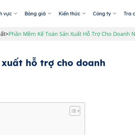
h vực
Bảng giá
Kiến thức
Công ty
Tra 
ất
>
Phần Mềm Kế Toán Sản Xuất Hỗ Trợ Cho Doanh 
xuất hỗ trợ cho doanh