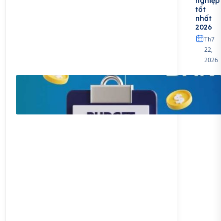
nghiệp
tốt
nhất
2026
Th7
22,
2026