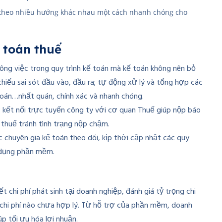
h theo nhiều hướng khác nhau một cách nhanh chóng cho
 toán thuế
ông việc trong quy trình kế toán mà kế toán không nên bỏ
hiếu sai sót đầu vào, đầu ra; tự động xử lý và tổng hợp các
 toán…nhất quán, chính xác và nhanh chóng.
ợ kết nối trực tuyến công ty với cơ quan Thuế giúp nộp báo
thuế tránh tình trạng nộp chậm.
 chuyên gia kế toán theo dõi, kịp thời cập nhật các quy
ử dụng phần mềm.
 chi phí phát sinh tại doanh nghiệp, đánh giá tỷ trọng chi
 chi phí nào chưa hợp lý. Từ hỗ trợ của phần mềm, doanh
úp tối ưu hóa lợi nhuận.