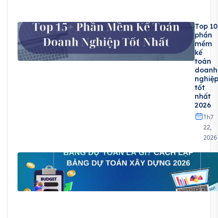
Top 10
phần
mềm
kế
toán
doanh
nghiệ
tốt
nhất
2026
Th7
22,
2026