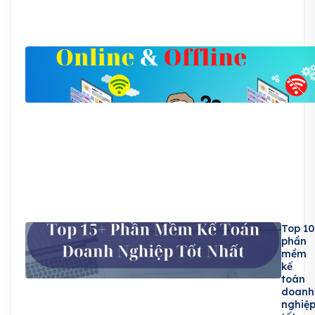
Top 10
phần
mềm
kế
toán
doanh
nghiệ