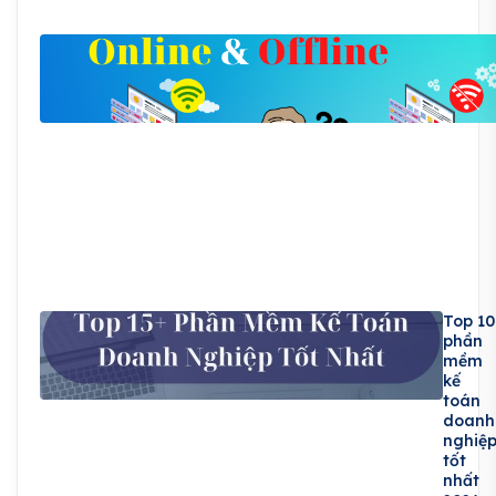
Top 10
phần
mềm
kế
toán
doanh
nghiệ
tốt
nhất