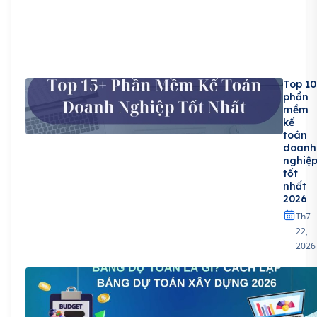
Top 10
phần
mềm
kế
toán
doanh
nghiệ
tốt
nhất
2026
Th7
22,
2026