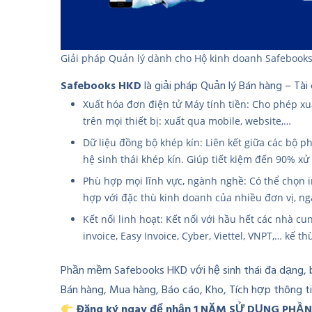
Giải pháp Quản lý dành cho Hộ kinh doanh Safebook
Safebooks HKD
là giải pháp Quản lý Bán hàng – Tài
Xuất hóa đơn điện tử Máy tính tiền: Cho phép xu
trên mọi thiết bị: xuất qua mobile, website,…
Dữ liệu đồng bộ khép kín: Liên kết giữa các bộ 
hệ sinh thái khép kín. Giúp tiết kiệm đến 90% xử 
Phù hợp mọi lĩnh vực, ngành nghề: Có thể chọn 
hợp với đặc thù kinh doanh của nhiều đơn vị, n
Kết nối linh hoạt: Kết nối với hầu hết các nhà cu
invoice, Easy Invoice, Cyber, Viettel, VNPT,… kế 
Phần mềm Safebooks HKD với hệ sinh thái đa dạng, 
Bán hàng, Mua hàng, Báo cáo, Kho, Tích hợp thông t
Đăng ký ngay để nhận 1 NĂM SỬ DỤNG PH