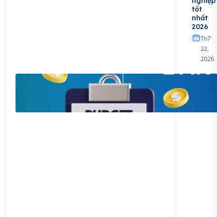
nghiệp
tốt
nhất
2026
Th7
22,
2026