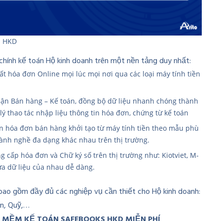
s HKD
 chính kế toán Hộ kinh doanh trên một nền tảng duy nhất:
ất hóa đơn Online mọi lúc mọi nơi qua các loại máy tính tiền
phận Bán hàng – Kế toán, đồng bộ dữ liệu nhanh chóng thành
lý thao tác nhập liệu thông tin hóa đơn, chứng từ kế toán
in hóa đơn bán hàng khởi tạo từ máy tính tiền theo mẫu phù
gành nghề đa dạng khác nhau trên thị trường.
ng cấp hóa đơn và Chữ ký số trên thị trường như: Kiotviet, M-
thừa dữ liệu của nhau dễ dàng.
bao gồm đầy đủ các nghiệp vụ cần thiết cho Hộ kinh doanh:
in, Quỹ,…
ẦN MỀM KẾ TOÁN SAFEBOOKS HKD MIỄN PHÍ