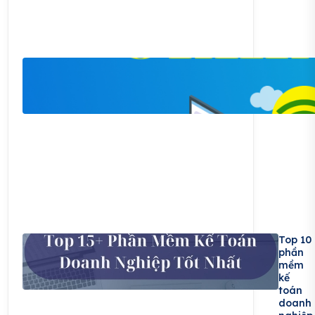
Top 10
phần
mềm
kế
toán
doanh