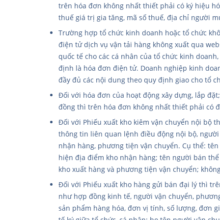
trên hóa đơn không nhất thiết phải có ký hiệu h
thuế giá trị gia tăng, mã số thuế, địa chỉ người 
Trường hợp tổ chức kinh doanh hoặc tổ chức khô
điện tử dịch vụ vận tải hàng không xuất qua web
quốc tế cho các cá nhân của tổ chức kinh doanh,
định là hóa đơn điện tử. Doanh nghiệp kinh doan
đầy đủ các nội dung theo quy định giao cho tổ c
Đối với hóa đơn của hoạt động xây dựng, lắp đặt
đồng thì trên hóa đơn không nhất thiết phải có đơ
Đối với Phiếu xuất kho kiêm vận chuyển nội bộ th
thông tin liên quan lệnh điều động nội bộ, ngườ
nhận hàng, phương tiện vận chuyển. Cụ thể: tên
hiện địa điểm kho nhận hàng; tên người bán thể 
kho xuất hàng và phương tiện vận chuyển; không t
Đối với Phiếu xuất kho hàng gửi bán đại lý thì tr
như hợp đồng kinh tế, người vận chuyển, phương 
sản phẩm hàng hóa, đơn vị tính, số lượng, đơn gi
tế ký giữa tổ chức, cá nhân; họ tên người vận ch