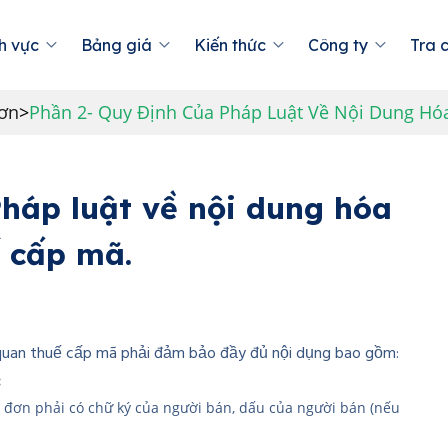
h vực
Bảng giá
Kiến thức
Công ty
Tra 
ơn
>
Phần 2- Quy Định Của Pháp Luật Về Nội Dung H
háp luật về nội dung hóa
 cấp mã.
quan thuế cấp mã phải đảm bảo đầy đủ nội dụng bao gồm:
:
a đơn phải có chữ ký của người bán, dấu của người bán (nếu