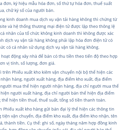
óa đơn, ký hiệu mẫu hóa đơn, số thứ tự hóa đơn, thuế suất
mua, chữ ký số của người bán.
ng kinh doanh mua dịch vụ vận tải hàng không thì chứng từ
site và hệ thống thương mại điện tử được lập theo thông lệ
 cá nhân của tổ chức không kinh doanh thì không được xác
h dịch vụ vận tải hàng không phải lập hóa đơn điện tử có
hức có cá nhân sử dụng dịch vụ vận tải hàng không.
; hoạt động xây nhà để bán có thu tiền theo tiến độ theo hợp
n vị tính, số lượng, đơn giá.
ì trên Phiếu xuất kho kiêm vận chuyển nội bộ thể hiện các
i nhận hàng, người xuất hàng, địa điểm kho xuất, địa điểm
 người mua thể hiện người nhận hàng, địa chỉ người mua thể
hiện người xuất hàng, địa chỉ người bán thể hiện địa điểm
hể hiện tiền thuế, thuế suất, tổng số tiền thanh toán.
ên Phiếu xuất kho hàng gửi bán đại lý thể hiện các thông tin
tiện vận chuyển, địa điểm kho xuất, địa điểm kho nhận, tên
á, thành tiền. Cụ thể: ghi số, ngày tháng năm hợp đồng kinh
uyển, hợp đồng vận chuyển (nếu có), địa chỉ người bán thể