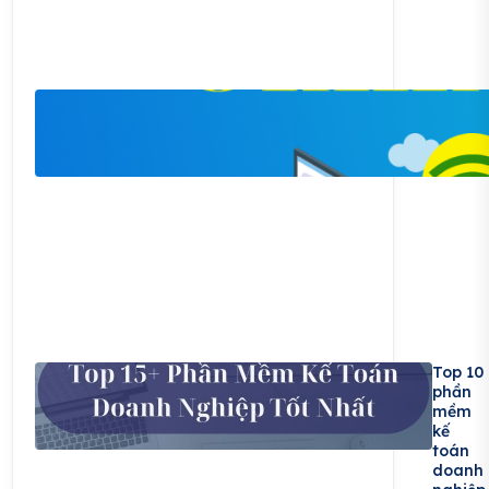
Top 10
phần
mềm
kế
toán
doanh