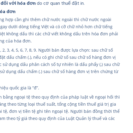
n đối với hóa đơn
do cơ quan thuế đặt in.
hóa đơn
ường hợp cần ghi thêm chữ nước ngoài thì chữ nước ngoài
ngay dưới dòng tiếng Việt và có cỡ chữ nhỏ hơn chữ tiếng
Việt không dấu thì các chữ viết không dấu trên hóa đơn phải
ung của hóa đơn.
 2, 3, 4, 5, 6, 7, 8, 9. Người bán được lựa chọn: sau chữ số
ải đặt dấu chấm (.), nếu có ghi chữ số sau chữ số hàng đơn vị
c sử dụng dấu phân cách số tự nhiên là dấu phẩy (,) sau chữ
ỷ và sử dụng dấu chấm (.) sau chữ số hàng đơn vị trên chứng từ
iệu quốc gia là “đ”.
h bằng ngoại tệ theo quy định của pháp luật về ngoại hối thì
tăng theo từng loại thuế suất, tổng cộng tiền thuế giá trị gia
 tệ, đơn vị tiền tệ ghi tên ngoại tệ. Người bán đồng thời thể
Nam theo tỷ giá theo quy định của Luật Quản lý thuế và các