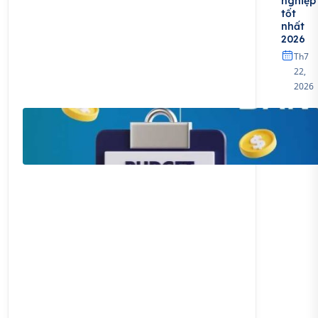
nghiệp
tốt
nhất
2026
Th7
22,
2026