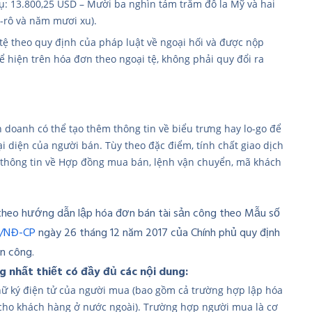
dụ: 13.800,25 USD – Mười ba nghìn tám trăm đô la Mỹ và hai
-rô và năm mươi xu).
ệ theo quy định của pháp luật về ngoại hối và được nộp
hể hiện trên hóa đơn theo ngoại tệ, không phải quy đổi ra
h doanh có thể tạo thêm thông tin về biểu trưng hay lo-go để
i diện của người bán. Tùy theo đặc điểm, tính chất giao dịch
n thông tin về Hợp đồng mua bán, lệnh vận chuyển, mã khách
theo hướng dẫn lập hóa đơn bán tài sản công theo Mẫu số
7/NĐ-CP
ngày 26 tháng 12 năm 2017 của Chính phủ quy định
ản công.
 nhất thiết có đầy đủ các nội dung:
hữ ký điện tử của người mua (bao gồm cả trường hợp lập hóa
 cho khách hàng ở nước ngoài). Trường hợp người mua là cơ