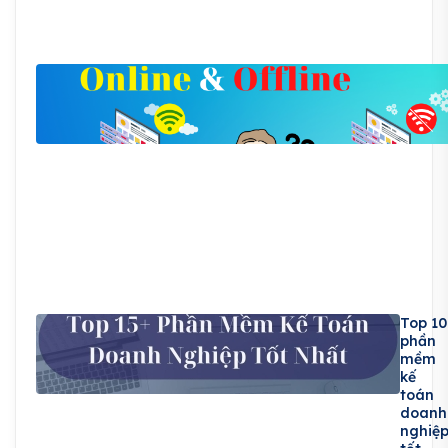
Top 10
phần
mềm
kế
toán
doanh
nghiệ