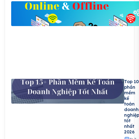
Top 10
phần
mềm
kế
toán
doanh
nghiệ
tốt
nhất
2026