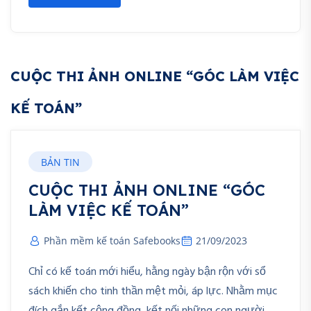
CUỘC THI ẢNH ONLINE “GÓC LÀM VIỆC
KẾ TOÁN”
BẢN TIN
CUỘC THI ẢNH ONLINE “GÓC
LÀM VIỆC KẾ TOÁN”
Phần mềm kế toán Safebooks
21/09/2023
Chỉ có kế toán mới hiểu, hằng ngày bận rộn với sổ
sách khiến cho tinh thần mệt mỏi, áp lực. Nhằm mục