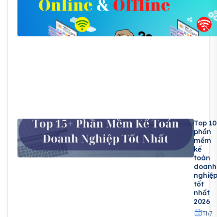
Top 10
phần
mềm
kế
toán
doanh
nghiệ
tốt
nhất
2026
Th7