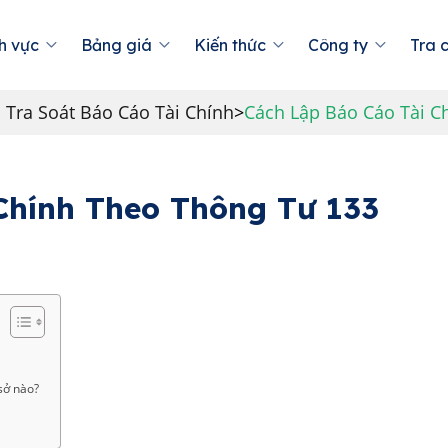
h vực
Bảng giá
Kiến thức
Công ty
Tra 
 Tra Soát Báo Cáo Tài Chính
>
Cách Lập Báo Cáo Tài C
Chính Theo Thông Tư 133
 sở nào?