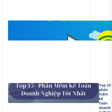
Top 10
phần
mềm
kế
toán
doanh