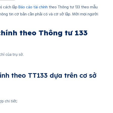
hị cách lập
Báo cáo tài chính
theo Thông tư 133 theo mẫu
ông tin cơ bản cần phải có và cơ sở lập. Mời mọi người
 chính theo Thông tư 133
hỉ của trụ sở.
hính theo TT133 dựa trên cơ sở
p chi tiết;