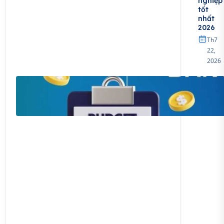
nghiệp
tốt
nhất
2026
Th7
22,
2026